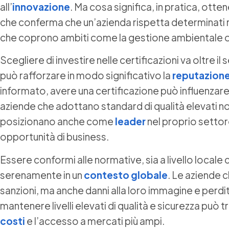
all’
innovazione
. Ma cosa significa, in pratica, ott
che conferma che un’azienda rispetta determinati re
che coprono ambiti come la gestione ambientale o l
Scegliere di investire nelle certificazioni va oltre i
può rafforzare in modo significativo la
reputazion
informato, avere una certificazione può influenzare
aziende che adottano standard di qualità elevati non
posizionano anche come
leader
nel proprio settor
opportunità di business.
Essere conformi alle normative, sia a livello locale
serenamente in un
contesto globale
. Le aziende 
sanzioni, ma anche danni alla loro immagine e perdi
mantenere livelli elevati di qualità e sicurezza può t
costi
e l’accesso a mercati più ampi.