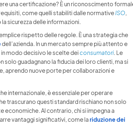
enere una certificazione? È un riconoscimento formal
quisiti, come quelli stabiliti dalle normative
ISO
,
a sicurezza delle informazioni.
l semplice rispetto delle regole. È una strategia che
e
dell’azienda. In un mercato sempre più attento e
 in modo decisivo le scelte dei
consumatori
. Le
 solo guadagnano la fiducia dei loro clienti, ma si
e, aprendo nuove porte per collaborazioni e
 che internazionale, è essenziale per operare
che trascurano questi standard rischiano non solo
te economiche. Al contrario, chi si impegna a
rarre vantaggi significativi, come la
riduzione dei