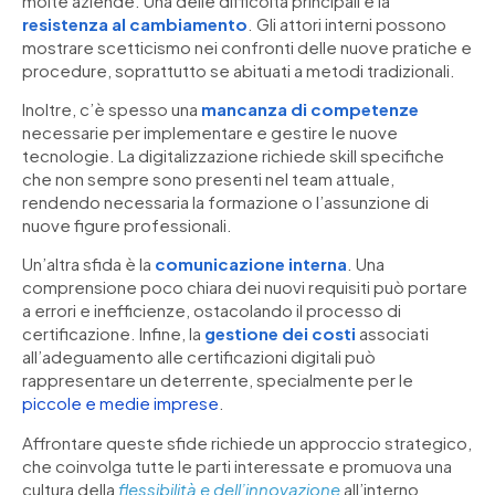
molte aziende. Una delle difficoltà principali è la
resistenza al cambiamento
. Gli attori interni possono
mostrare scetticismo nei confronti delle nuove pratiche e
procedure, soprattutto se abituati a metodi tradizionali.
Inoltre, c’è spesso una
mancanza di competenze
necessarie per implementare e gestire le nuove
tecnologie. La digitalizzazione richiede skill specifiche
che non sempre sono presenti nel team attuale,
rendendo necessaria la formazione o l’assunzione di
nuove figure professionali.
Un’altra sfida è la
comunicazione interna
. Una
comprensione poco chiara dei nuovi requisiti può portare
a errori e inefficienze, ostacolando il processo di
certificazione. Infine, la
gestione dei costi
associati
all’adeguamento alle certificazioni digitali può
rappresentare un deterrente, specialmente per le
piccole e medie imprese
.
Affrontare queste sfide richiede un approccio strategico,
che coinvolga tutte le parti interessate e promuova una
cultura della
flessibilità e dell’innovazione
all’interno