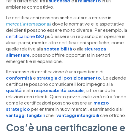
far la differenza tra il
successo
e il
fallimento
in un
ambiente competitivo.
Le certificazioni possono anche aiutare a entrare in
mercati internazionali
dove le normative e le aspettative
dei clienti possono essere molto diverse. Per esempio, la
certificazione
ISO
può essere un requisito per operare in
alcuni paesi, mentre altre certificazioni specifiche, come
quelle relative alla
sostenibilità
o alla
sicurezza
alimentare
, possono offrire opportunità in settori
emergenti e in espansione.
Il processo di certificazione è una questione di
conformità
e
strategia di posizionamento
. Le aziende
certificate possono comunicare il loro impegno alla
qualità
e alla
responsabilità sociale
, rafforzando le
relazioni con i clienti. Questo pezzo analizzerà più a fondo
come le certificazioni possono essere un
mezzo
strategico
per entrare in nuovi mercati, esaminando sia i
vantaggi tangibili
che i
vantaggi intangibili
che offrono.
Cos’è una certificazione e