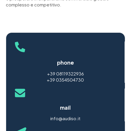
complesso e competitivo.
phone
+39 08119322936
+39 0354504730
mail
info@audiso.it