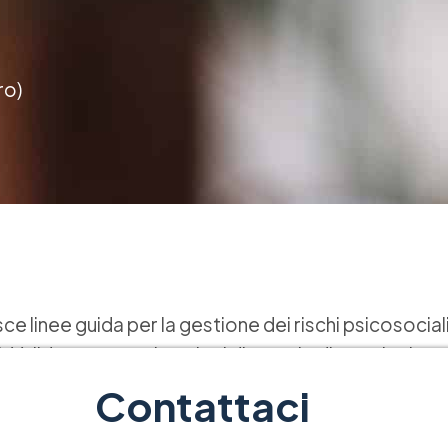
ro)
 linee guida per la gestione dei rischi psicosociali 
. Valida per organizzazioni di tutte le dimensioni e
antenimento e il miglioramento continuo della salute 
Contattaci
isce linee guida per l’implementazione di un sistema