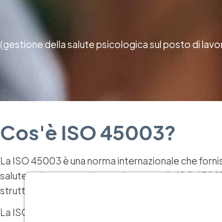
(gestione della salute psicologica sul posto di lavo
Cos'è ISO 45003?
La ISO 45003 è una norma internazionale che fornisce
salute e sicurezza sul lavoro basato sulla ISO 45001
strutturato per lo sviluppo, l’implementazione, il m
La ISO 45003 è uno standard internazionale che forn