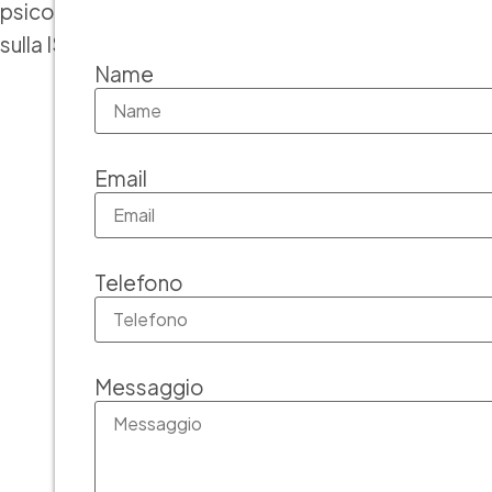
psicosociali. Questo standard è progettato per sup
sulla ISO 45001, ma può beneficiare qualsiasi organiz
Name
Email
Telefono
Messaggio