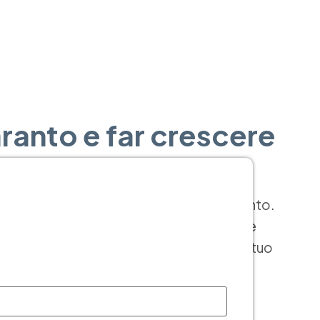
aranto e far crescere
unto fondamentale per le aziende di Taranto.
o anche la fiducia dei clienti e aprono le
isponibili e come possono trasformare il tuo