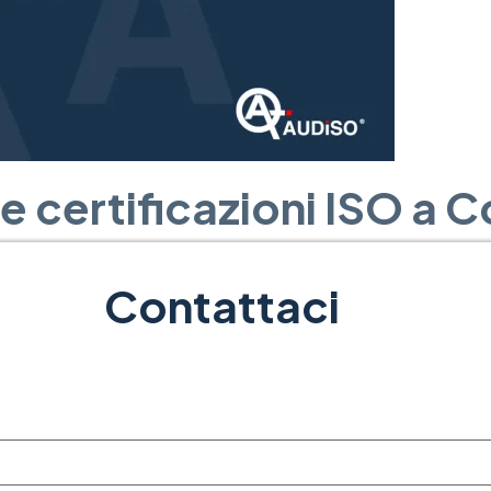
 certificazioni ISO a C
Contattaci
O rappresentano un valore aggiunto per le aziende c
ficazioni può sembrare un’impresa complessa, ma co
loreremo i principali vantaggi delle certificazioni IS
dei clienti.