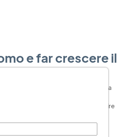
omo e far crescere il
he desiderano distinguersi e migliorare la
n le giuste informazioni e strategie, il
O, i requisiti necessari e i passi da seguire