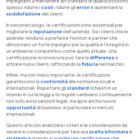
impegnano a mantenere alti standard di qualità possono
spesso ridurre i
costi
, ridurre gli
errori
e aumentare la
soddisfazione
dei clienti.
In secondo luogo, le certificazioni sono essenziali per
migliorare la
reputazione
dell’azienda. Sia i clienti che le
aziende tendono a preferire fornitori e partner che
dimostrano un forte impegno per la qualità e l’integrità in
un ambiente competitivo come quello attuale. Una
certificazione riconosciuta può fare la
differenza
e
attirare nuovi clienti, rafforzando la
fiducia
nel marchio.
Infine, ma non meno importante, le certificazioni
garantiscono la
conformità
alle normative locali e
internazionali. Rispettare gli
standard
richiesti in un
mondo in cui le leggi e le regole cambiano continuamente
non solo evita sanzioni legali, ma apre anche nuove
opportunità
di business, in particolare in mercati
internazionali.
Questo articolo analizzerà i criteri e le considerazioni da
tenere in considerazione per fare una
scelta informata
e
strategica
quando si
sceglie una certificazione che